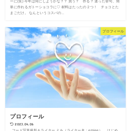
ーに(笑) 今年は何にしようかな？？ 買う？ 作る？ 迷った挙句、簡
単に作れるガトーショコラに♡ 材料はたったの２つ！ チョコとた
まごだけ。 なんというコスパの...
プロフィール
プロフィール
2023.04.06
フード写真撮影＆ライター えみ（ライター名：emiee） はじめ